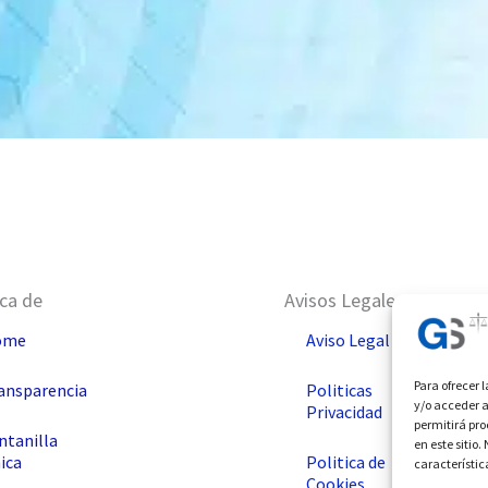
rca de
Avisos Legales
ome
Aviso Legal
Para ofrecer 
ansparencia
Politicas
y/o acceder a
Privacidad
permitirá pr
ntanilla
en este sitio
ica
Politica de
característic
Cookies