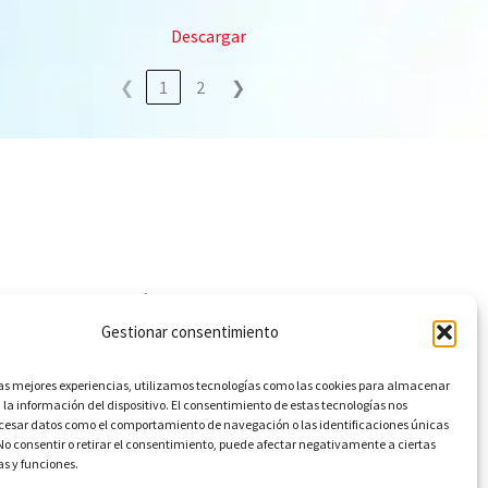
Descargar
❮
1
2
❯
Siguenos
F
X
Y
L
Gestionar consentimiento
a
-
o
i
c
t
u
n
las mejores experiencias, utilizamos tecnologías como las cookies para almacenar
e
w
t
k
 la información del dispositivo. El consentimiento de estas tecnologías nos
ocesar datos como el comportamiento de navegación o las identificaciones únicas
b
i
u
e
. No consentir o retirar el consentimiento, puede afectar negativamente a ciertas
o
t
b
d
as y funciones.