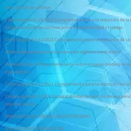
Descripción del archivo
Criterio gestión 15/2021 Complemento para la reducción de la b
en aplicación de las normas sobre compatibilidad y trabajo.
Criterio gestión 12/2021 Complemento para la reducción de la 
Modelo Representación a atraves del registro electrónico
Resolución de la Dirección General sobre el nuevo modelo de re
Ejercientes).
Criterio gestión 11/2021 Complemento para la reducción de la 
Criterio gestión 1/2021 Compatibilidad del percibo de una pe
representativo.
SIMULADOR DE JUBILACION AUTORIZADO
GUIA INGRESO MINIMO VITAL