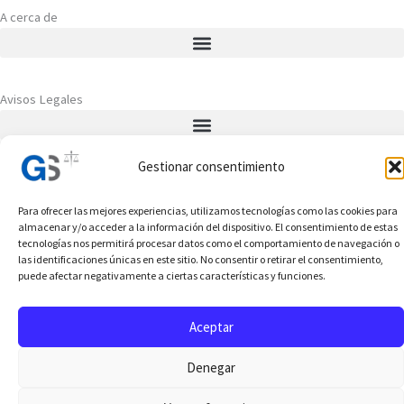
A cerca de
Avisos Legales
Gestionar consentimiento
Siguenos
F
X
Y
L
Para ofrecer las mejores experiencias, utilizamos tecnologías como las cookies para
a
-
o
i
almacenar y/o acceder a la información del dispositivo. El consentimiento de estas
c
t
u
n
tecnologías nos permitirá procesar datos como el comportamiento de navegación o
las identificaciones únicas en este sitio. No consentir o retirar el consentimiento,
e
w
t
k
©2026 Colegio Oficial de Graduados Sociales de Jaén - copyright, Todos
puede afectar negativamente a ciertas características y funciones.
b
i
u
e
los derechos reservados
o
t
b
d
Aceptar
o
t
e
i
k
e
n
Denegar
r