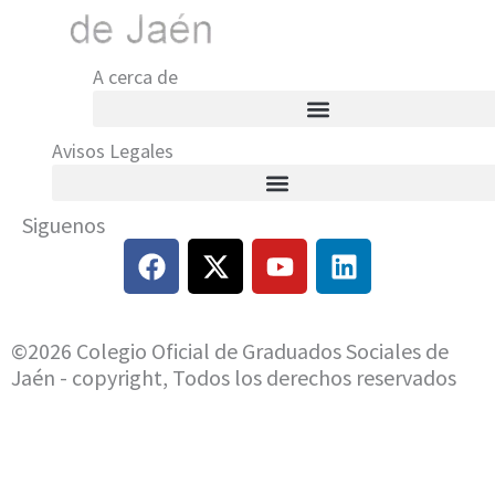
A cerca de
Avisos Legales
Siguenos
F
X
Y
L
a
-
o
i
c
t
u
n
e
w
t
k
©2026 Colegio Oficial de Graduados Sociales de
b
i
u
e
Jaén - copyright, Todos los derechos reservados
o
t
b
d
o
t
e
i
k
e
n
r