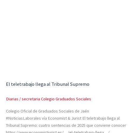
teletrabajo
llega
al
Tribunal
Supremo
El teletrabajo llega al Tribunal Supremo
Diarias
/
secretaria Colegio Graduados Sociales
Colegio Oficial de Graduados Sociales de Jaén
#NoticiasLaborales vía Economist & Jurist El teletrabajo llega al
Tribunal Supremo: cuatro sentencias de 2025 que conviene conocer
https://www.economistjurist.es/…/el-teletrabajo-llega…/