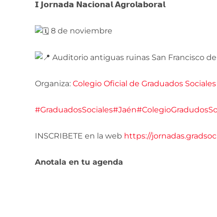
𝗜 𝗝𝗼𝗿𝗻𝗮𝗱𝗮 𝗡𝗮𝗰𝗶𝗼𝗻𝗮𝗹 𝗔𝗴𝗿𝗼𝗹𝗮𝗯𝗼𝗿𝗮𝗹
8 de noviembre
Auditorio antiguas ruinas San Francisco d
Organiza:
Colegio Oficial de Graduados Sociale
#GraduadosSociales
#Jaén
#ColegioGradudosSo
INSCRIBETE en la web
https://jornadas.gradsoc
Anotala en tu agenda