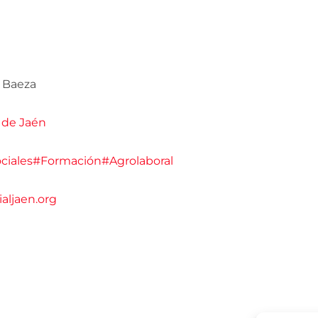
e Baeza
s de Jaén
ciales
#Formación
#Agrolaboral
ialjaen.org