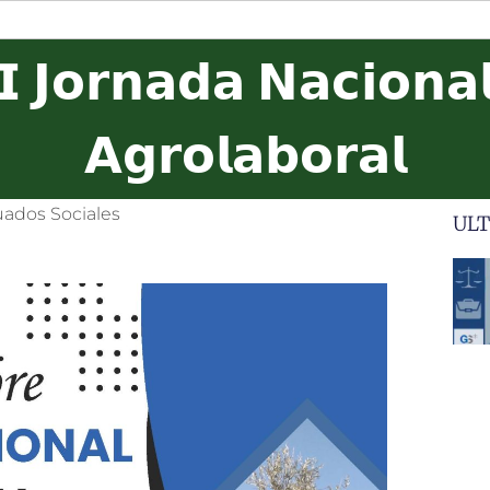
𝗜 𝗝𝗼𝗿𝗻𝗮𝗱𝗮 𝗡𝗮𝗰𝗶𝗼𝗻𝗮
𝗔𝗴𝗿𝗼𝗹𝗮𝗯𝗼𝗿𝗮𝗹
uados Sociales
ULT