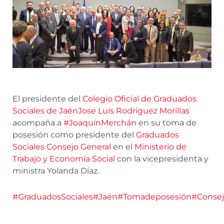
El presidente del
Colegio Oficial de Graduados
Sociales de Jaén
Jose Luis Rodriguez Morillas
acompaña a
#JoaquínMerchán
en su toma de
posesión como presidente del
Graduados
Sociales Consejo General
en el
Ministerio de
Trabajo y Economía Social
con la vicepresidenta y
ministra Yolanda Díaz.
#GraduadosSociales
#Jaén
#Tomadeposesión
#Consej