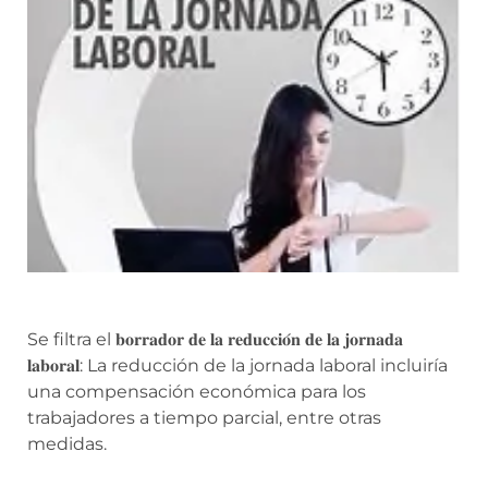
Se filtra el 𝐛𝐨𝐫𝐫𝐚𝐝𝐨𝐫 𝐝𝐞 𝐥𝐚 𝐫𝐞𝐝𝐮𝐜𝐜𝐢𝐨́𝐧 𝐝𝐞 𝐥𝐚 𝐣𝐨𝐫𝐧𝐚𝐝𝐚
𝐥𝐚𝐛𝐨𝐫𝐚𝐥: La reducción de la jornada laboral incluiría
una compensación económica para los
trabajadores a tiempo parcial, entre otras
medidas.