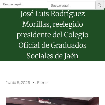
Botón de bú
Buscar:
Buscar:
José Luis Rodríguez
Morillas, reelegido
presidente del Colegio
Oficial de Graduados
Sociales de Jaén
Junio 5, 2026
Elena