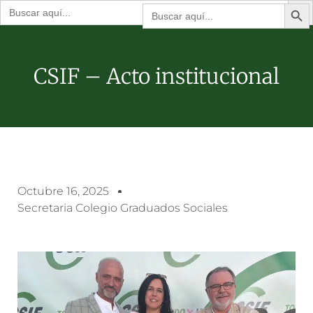
Botón de bú
Buscar:
Buscar:
CSIF – Acto institucional
Octubre 16, 2025
Secretaria Colegio Graduados Sociales