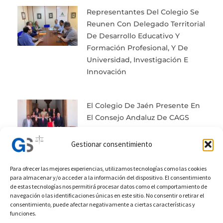
Representantes Del Colegio Se
Reunen Con Delegado Territorial
De Desarrollo Educativo Y
Formación Profesional, Y De
Universidad, Investigación E
Innovación
El Colegio De Jaén Presente En
El Consejo Andaluz De CAGS
Gestionar consentimiento
Para ofrecer las mejores experiencias, utilizamos tecnologías como las cookies
para almacenar y/o acceder a la información del dispositivo. El consentimiento
de estas tecnologías nos permitirá procesar datos como el comportamiento de
Prev
Next
navegación o las identificaciones únicas en este sitio. No consentir o retirar el
consentimiento, puede afectar negativamente a ciertas características y
Anterior
Posterior
funciones.
Actos Dia Del Pilar
Los Graduados Sociales De Jaén Celebran Su Día, Avalados Por Un Siglo De Historia Y Servicio A La Justicia Social